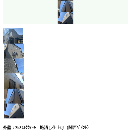
外壁：ｱﾚｽｼﾙｸｳｫｰﾙ 艶消し仕上げ（関西ﾍﾟｲﾝﾄ）