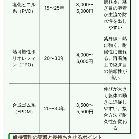
優れる。継
塩化ビニル
3,000〜
15〜25年
ぎ目の溶着
系（PVC）
5,000円
が主流で防
水性を出し
やすい
紫外線・熱
に強く、耐
熱可塑性ポ
候性に優れ
4,000〜
リオレフィ
20〜30年
る。溶着施
6,000円
ン（TPO）
工で継ぎ目
の信頼性が
高い
伸びが大き
く躯体の動
きに追従し
合成ゴム系
3,500〜
20〜30年
やすい。接
（EPDM）
5,500円
合方法で耐
久性が変わ
る
維持管理の実際と長持ちさせるポイント