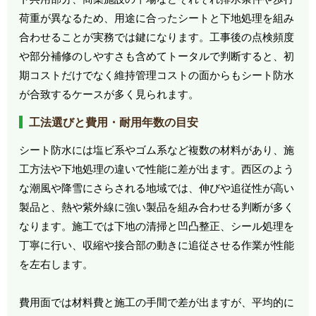
荷重が異なるため、用途に合ったシートと下地処理を組み
合わせることが実務では鍵になります。工事後の点検頻度
や部分補修のしやすさも含めてトータルで判断すると、初
期コストだけでなく維持管理コストの面からもシート防水
が合致するケースが多く見られます。
工法選びと費用・耐用年数の目安
シート防水には塩ビ系やゴム系など複数の材料があり、施
工方法や下地処理の違いで性能に差が出ます。西区のよう
な潮風や降雪にさらされる地域では、伸びや追従性が高い
製品と、熱や紫外線に強い製品を組み合わせる判断が多く
なります。施工では下地の清掃と凹凸整正、シール処理を
丁寧に行い、収縮や接合部の動きに追従させる作業が性能
を左右します。
費用面では材料費と施工の手間で差が出ますが、平均的に