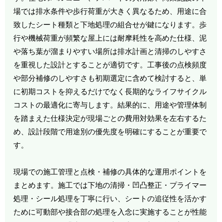
場では排水条件や歩行荷重が大きく異なるため、用途に合
致したシート種類と下地処理の組合せが鍵になります。歩
行や機械荷重が頻繁な屋上には耐摩耗性を高めた仕様、泥
や落ち葉が溜まりやすい場所は排水計画と清掃のしやすさ
を重視した設計とすることが適切です。工事後の点検頻度
や部分補修のしやすさも初期選定に含めて検討すると、単
に初期コストを抑えるだけでなく長期的なライフサイクル
コストの最適化に寄与します。結果的に、用途や管理体制
を踏まえた仕様決定が現場ごとの費用対効果を左右するた
め、設計段階で用途別の優先度を明確にすることが重要で
す。
現場での施工管理と点検・補修の具体的な運用ポイントを
まとめます。施工では下地の清掃・凹凸整正・プライマー
処理・シール処理を丁寧に行い、シートの追従性を活かす
ために可動部や接合部の処理を入念に実施することが性能