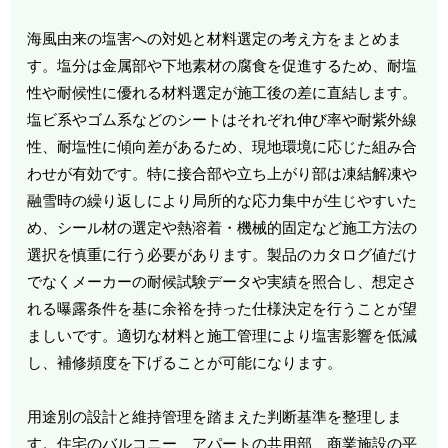
海風由来の塩害への対処と材料選定の考え方をまとめま
す。塩分は金属部や下地素材の腐食を促進するため、耐塩
性や耐候性に優れる材料選定が施工後の差に直結します。
塩ビ系やゴム系などのシートはそれぞれ伸び率や耐紫外線
性、耐塩性に傾向差があるため、現地環境に応じた組み合
わせが有効です。特に接合部や立ち上がり部は凍結解凍や
融雪時の繰り返しにより局所的な応力集中が生じやすいた
め、シール材の選定や熱溶着・機械的固定など施工方法の
選択を慎重に行う必要があります。製品のカタログ値だけ
でなくメーカーの耐候試験データや実績を照合し、想定さ
れる曝露条件を基に余裕を持った仕様決定を行うことが望
ましいです。適切な材料と施工管理により塩害影響を低減
し、補修頻度を下げることが可能になります。
用途別の設計と維持管理を踏まえた判断基準を整理しま
す。住宅のバルコニー、アパートの共用部、商業施設の平