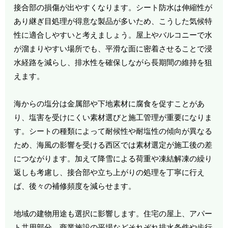
接合部の損傷が出やすくなります。シート防水は伸縮性が
あり継ぎ目処理が得意な製品が多いため、こうした気候特
性に適合しやすいと考えましょう。屋上やバルコニーで水
が溜まりやすい場所でも、平滑な面に密着させることで浸
水経路を減らし、排水性を確保しながら長期間の維持を狙
えます。
海からの塩分は金属部や下地素材に腐食を促すことがあ
り、塩害を受けにくい素材選びと施工管理が重要になりま
す。シートの種類によって耐候性や耐塩性の傾向が異なる
ため、海風の影響を受ける西区では素材選定が施工後の差
につながります。加えて降雪による荷重や凍結解凍の繰り
返しも考慮し、接合部や立ち上がりの処理を丁寧に行え
ば、後々の補修頻度を減らせます。
地域の建物用途も選択に影響します。住宅の屋上、アパー
ト共用部分、商業施設の平場などそれぞれ排水条件や歩行