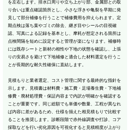
を左右します。排水口周りや立ち上がり部、金属部との取
り合いは重点確認箇所とし、小さな浮きや亀裂を早期に発
見して部分補修を行うことで補修費用を抑えられます。定
期点検は落ち葉やゴミの除去、継ぎ目やシールの目視確
認、写真による記録を基本とし、摩耗が想定される箇所は
点検間隔を短めに設定すると管理が楽になります。補修時
には既存シートと新材の相性や下地の状態を確認し、上張
りの安易さを避けて下地補修と適合した材料選定を行うこ
とが長期的な耐久性確保に直結します。
見積もりと業者選定、コスト管理に関する最終的な指針を
示します。見積書は材料費・施工費・足場養生費・下地補
修費・廃材処理費・保証内容まで内訳が明確かを確認する
ことが重要です。同じ総額でも単価や数量、工程が異なれ
ば内容に差があるため、仕様を揃えた相見積もりで比較す
ることを推奨します。診断段階で赤外線調査や打診、コア
採取などを行い劣化原因を可視化すると見積精度が上がり