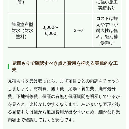
質）
に強い施工
実績あり
コストは抑
簡易塗布型
えやすいが
3,000〜
防水（防水
3〜7
耐久性は低
6,000
塗料）
め。短期補
修向け
見積もりで確認すべき点と費用を抑える実践的な工
夫
見積もりを受け取ったら、まず項目ごとの内訳をチェック
しましょう。材料費、施工費、足場・養生費、廃材処分
費、下地補修費、保証の有無と保証期間を明示しているか
を見ると、比較がしやすくなります。あいまいな表現があ
る見積もりは後から追加費用が出やすいため、細かな作業
内容まで確認しておくと安心です。