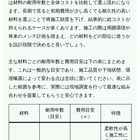
は材料の耐用年数と全体コストを比較して選ぶ流れになり
ます。長期で見ると初期費用が少し高くても耐久性の高い
材料を選ぶことで再施工頻度を下げ、結果的に総コストが
抑えられるケースが多くあります。施工の際は周囲環境や
将来のメンテ計画を踏まえ、どの材料をどの部位に使うか
を設計段階で決めると良いでしょう。
主な材料ごとの耐用年数と費用目安は下の表にまとめま
す。これは一般的な目安であり、施工品質や下地状態、環
境曝露によって変わる点は念頭に置いてください。表に示
した範囲を参考に、実際には現地調査を行って最適な組み
合わせを提案してもらうと安心できます。
耐用年数
費用目安
材料
特徴
（目安）
（㎡）
柔軟性が高
く施工性に