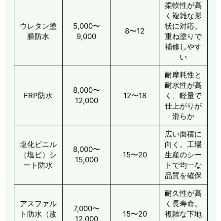
柔軟性が高
く複雑な形
ウレタン塗
5,000〜
状に対応。
8〜12
膜防水
9,000
重ね塗りで
補修しやす
い
耐摩耗性と
耐水性が高
8,000〜
FRP防水
12〜18
く、軽量で
12,000
仕上がりが
滑らか
広い面積に
塩化ビニル
向く。工場
8,000〜
（塩ビ）シ
15〜20
生産のシー
15,000
ート防水
トで均一な
品質を確保
耐久性が高
アスファル
く長寿命。
7,000〜
ト防水（改
15〜20
複雑な下地
12,000