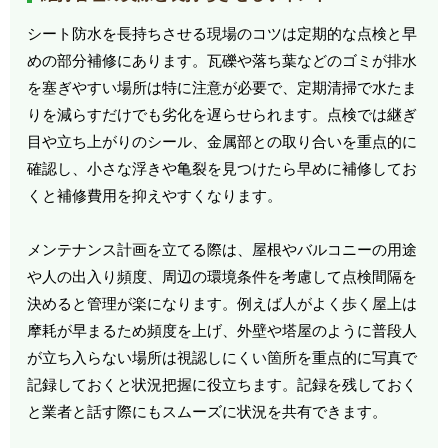
シート防水を長持ちさせる現場のコツは定期的な点検と早
めの部分補修にあります。瓦礫や落ち葉などのゴミが排水
を塞ぎやすい場所は特に注意が必要で、定期清掃で水たま
りを減らすだけでも劣化を遅らせられます。点検では継ぎ
目や立ち上がりのシール、金属部との取り合いを重点的に
確認し、小さな浮きや亀裂を見つけたら早めに補修してお
くと補修費用を抑えやすくなります。
メンテナンス計画を立てる際は、屋根やバルコニーの用途
や人の出入り頻度、周辺の環境条件を考慮して点検間隔を
決めると管理が楽になります。例えば人がよく歩く屋上は
摩耗が早まるため頻度を上げ、外壁や塔屋のように普段人
が立ち入らない場所は視認しにくい箇所を重点的に写真で
記録しておくと状況把握に役立ちます。記録を残しておく
と業者と話す際にもスムーズに状況を共有できます。