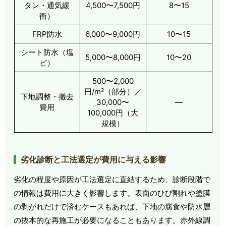
タン・通気緩
4,500〜7,500円
8〜15
衝）
FRP防水
6,000〜9,000円
10〜15
シート防水（塩
5,000〜8,000円
10〜20
ビ）
500〜2,000
円/m²（部分）／
下地調整・撤去
30,000〜
―
費用
100,000円（大
規模）
劣化診断と工法選定が費用に与える影響
劣化の程度や原因が工法選定に直結するため、診断段階で
の情報は費用に大きく影響します。表面のひび割れや塗膜
の剥がれだけで済むケースもあれば、下地の腐食や防水層
の抜本的な再施工が必要になることもあります。赤外線調