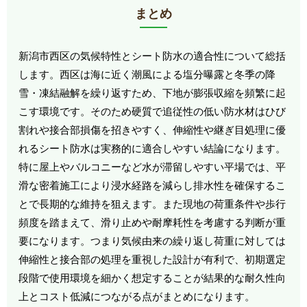
まとめ
新潟市西区の気候特性とシート防水の適合性について総括
します。西区は海に近く潮風による塩分曝露と冬季の降
雪・凍結融解を繰り返すため、下地が膨張収縮を頻繁に起
こす環境です。そのため硬質で追従性の低い防水材はひび
割れや接合部損傷を招きやすく、伸縮性や継ぎ目処理に優
れるシート防水は実務的に適合しやすい結論になります。
特に屋上やバルコニーなど水が滞留しやすい平場では、平
滑な密着施工により浸水経路を減らし排水性を確保するこ
とで長期的な維持を狙えます。また現地の荷重条件や歩行
頻度を踏まえて、滑り止めや耐摩耗性を考慮する判断が重
要になります。つまり気候由来の繰り返し荷重に対しては
伸縮性と接合部の処理を重視した設計が有利で、初期選定
段階で使用環境を細かく想定することが結果的な耐久性向
上とコスト低減につながる点がまとめになります。