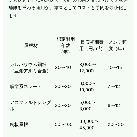
補修を重ねる運用が、結果としてコストと手間を最小化し
ます。
想定耐用
目安初期費
メンテ頻
屋根材
年数
用（円/m²）
度（年）
（年）
ガルバリウム鋼板
8,000〜
30〜40
10〜15
（亜鉛アルミ合金）
12,000
6,000〜
窯業系スレート
20〜30
7〜12
10,000
アスファルトシング
5,000〜
20〜30
8〜12
ル
8,000
30,000〜
銅板屋根
50〜100
20〜30
45,000