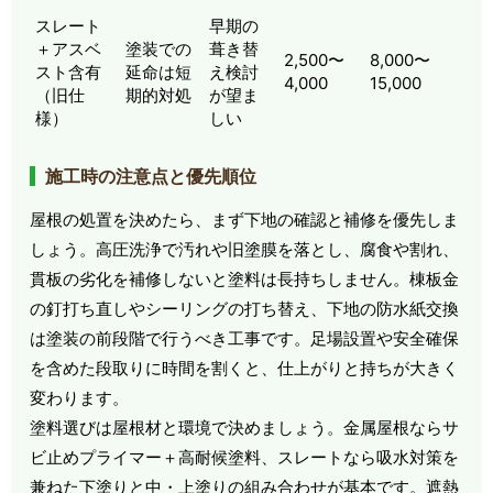
スレート
早期の
＋アスベ
塗装での
葺き替
2,500〜
8,000〜
スト含有
延命は短
え検討
4,000
15,000
（旧仕
期的対処
が望ま
様）
しい
施工時の注意点と優先順位
屋根の処置を決めたら、まず下地の確認と補修を優先しま
しょう。高圧洗浄で汚れや旧塗膜を落とし、腐食や割れ、
貫板の劣化を補修しないと塗料は長持ちしません。棟板金
の釘打ち直しやシーリングの打ち替え、下地の防水紙交換
は塗装の前段階で行うべき工事です。足場設置や安全確保
を含めた段取りに時間を割くと、仕上がりと持ちが大きく
変わります。
塗料選びは屋根材と環境で決めましょう。金属屋根ならサ
ビ止めプライマー＋高耐候塗料、スレートなら吸水対策を
兼ねた下塗りと中・上塗りの組み合わせが基本です。遮熱