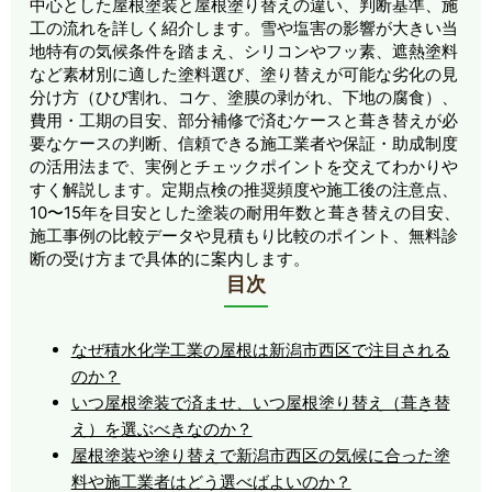
中心とした屋根塗装と屋根塗り替えの違い、判断基準、施
工の流れを詳しく紹介します。雪や塩害の影響が大きい当
地特有の気候条件を踏まえ、シリコンやフッ素、遮熱塗料
など素材別に適した塗料選び、塗り替えが可能な劣化の見
分け方（ひび割れ、コケ、塗膜の剥がれ、下地の腐食）、
費用・工期の目安、部分補修で済むケースと葺き替えが必
要なケースの判断、信頼できる施工業者や保証・助成制度
の活用法まで、実例とチェックポイントを交えてわかりや
すく解説します。定期点検の推奨頻度や施工後の注意点、
10〜15年を目安とした塗装の耐用年数と葺き替えの目安、
施工事例の比較データや見積もり比較のポイント、無料診
断の受け方まで具体的に案内します。
目次
なぜ積水化学工業の屋根は新潟市西区で注目される
のか？
いつ屋根塗装で済ませ、いつ屋根塗り替え（葺き替
え）を選ぶべきなのか？
屋根塗装や塗り替えで新潟市西区の気候に合った塗
料や施工業者はどう選べばよいのか？