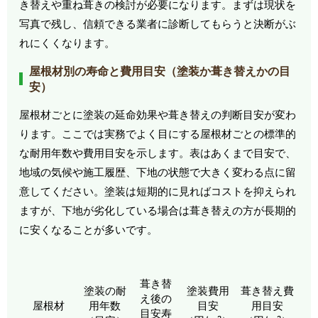
き替えや重ね葺きの検討が必要になります。まずは現状を
写真で残し、信頼できる業者に診断してもらうと決断がぶ
れにくくなります。
屋根材別の寿命と費用目安（塗装か葺き替えかの目
安）
屋根材ごとに塗装の延命効果や葺き替えの判断目安が変わ
ります。ここでは実務でよく目にする屋根材ごとの標準的
な耐用年数や費用目安を示します。表はあくまで目安で、
地域の気候や施工履歴、下地の状態で大きく変わる点に留
意してください。塗装は短期的に見ればコストを抑えられ
ますが、下地が劣化している場合は葺き替えの方が長期的
に安くなることが多いです。
葺き替
塗装の耐
塗装費用
葺き替え費
え後の
屋根材
用年数
目安
用目安
目安寿