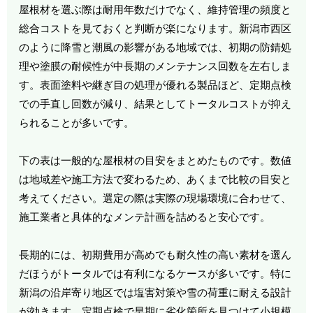
屋根材を選ぶ際は耐用年数だけでなく、維持管理の頻度と
総合コストを見ておくと判断が楽になります。新潟市西区
のように降雪と潮風の影響がある地域では、初期の防錆処
理や塗膜の耐候性が中長期のメンテナンス回数を左右しま
す。表面塗料や継ぎ目の処理が優れる製品ほど、定期点検
での手直し回数が減り、結果としてトータルコストが抑え
られることが多いです。
下の表は一般的な屋根材の目安をまとめたものです。数値
は地域差や施工方法で変わるため、あくまで比較の目安と
考えてください。選定の際は実際の現場環境に合わせて、
施工業者と具体的なメンテ計画を詰めると安心です。
長期的には、初期費用が高めでも耐久性の高い素材を選ん
だほうがトータルでは有利になるケースが多いです。特に
新潟の沿岸寄り地区では塩害対策や雪の荷重に耐える設計
が効きます。定期点検で早期に劣化箇所を見つけて小規模