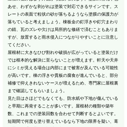
あせ、わずかな剥がれは塗装で対応できるサインです。ス
レートの表面で粒状の砂が落ちるようなら塗膜の保護力が
落ちていると考えましょう。棟板金の釘浮きや釘穴まわり
の錆、瓦のズレや欠けは局所的な修繕で済むこともありま
すが、放置すると雨水侵入につながりやすいことに注意し
てください。
屋根材に大きなひび割れや破損が広がっていると塗装だけ
では根本的な解決に至らないことが増えます。軒天や天井
にシミが見える場合は内部にまで被害が及んでいる可能性
が高いです。棟の浮きや貫板の腐食が進んでいると、部分
補修で抑えきれないケースが増えるため、専門家に屋根裏
まで確認してもらいましょう。
見た目はさほどでもなくても、防水紙や下地が傷んでいる
と早期に再発することが多いです。屋根材の種類や築年
数、これまでの塗装回数を合わせて判断するとよいです。
短期間で何度も塗り替えているなら下地の限界を疑い、葺