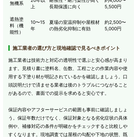
20年以
耐候性・耐汚染性が高く
約4,000〜
無機系
上
長期保護に向く
5,500円
遮熱塗
10〜15
夏場の室温抑制や屋根材
約2,500〜
料（機
年
の熱劣化抑制に有効
5,000円
能性）
施工業者の選び方と現地確認で見るべきポイント
施工業者は技術力と対応の透明性で選ぶと安心感が高まり
ます。見積り書に塗料名、缶数、工程ごとの作業内容や使
用する下塗り材が明記されているかを確認しましょう。口
頭説明だけで済ませる業者は後のトラブルにつながること
があるので、書面での提示を求めると安心です。
保証内容やアフターサービスの範囲も事前に確認しましょ
う。保証年数だけでなく、保証対象となる劣化症状の具体
例や、補修対応の条件が明確かをチェックすると比較しや
すくなります。現地調査では屋根の勾配や下地の状態、既