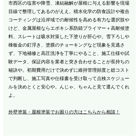
市西区の塩害や降雪、凍結融解が屋根に与える影響を現場
目線で整理してあるのがええ。積水化学の防食設計や複合
コーティングは沿岸域での耐候性を高める有力な選択肢や
けど、金属屋根ならエポキシ系防錆プライマー＋高耐候塗
料、スレートは吸水対策した下塗りが肝心や。雪下ろしや
棟板金の釘浮き、塗膜のチョーキングなど現象を見逃さ
ず、下地補修と高圧洗浄を丁寧にやること、施工仕様や試
験データ、保証内容を業者と突き合わせることが長持ちの
秘訣や。初期費用だけで決めずに維持管理頻度と総コスト
で判断し、施工写真や仕様書を受け取って点検スケジュー
ルを決めとくと安心や。んじゃ、ちゃんと見て選んでくれ
よ。
外壁塗装・屋根塗装でお困りの方はこちらから相談！