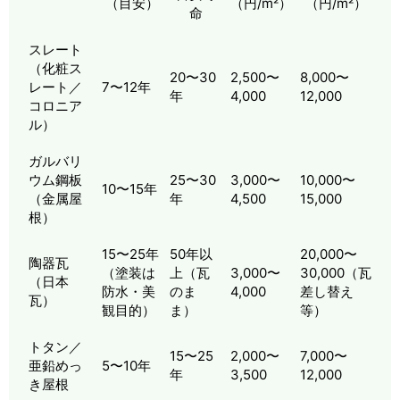
（目安）
（円/m²）
（円/m²）
命
スレート
（化粧ス
20〜30
2,500〜
8,000〜
レート／
7〜12年
年
4,000
12,000
コロニア
ル）
ガルバリ
ウム鋼板
25〜30
3,000〜
10,000〜
10〜15年
（金属屋
年
4,500
15,000
根）
15〜25年
50年以
20,000〜
陶器瓦
（塗装は
上（瓦
3,000〜
30,000（瓦
（日本
防水・美
のま
4,000
差し替え
瓦）
観目的）
ま）
等）
トタン／
15〜25
2,000〜
7,000〜
亜鉛めっ
5〜10年
年
3,500
12,000
き屋根