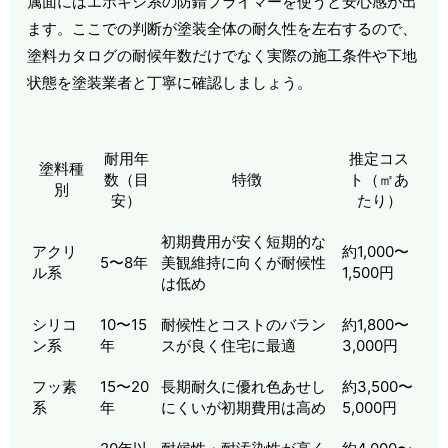
属面にはエポキシ系の防錆プライマーを使うと安心感が出
ます。ここでの判断が塗装全体の耐久性を左右するので、
塗料カタログの耐候年数だけでなく実際の施工条件や下地
状態を塗装業者と丁寧に確認しましょう。
耐用年
推定コス
塗料種
数（目
特徴
ト（㎡あ
別
安）
たり）
初期費用が安く短期的な
アクリ
約1,000〜
5〜8年
美観維持に向くが耐候性
ル系
1,500円
は低め
シリコ
10〜15
耐候性とコストのバラン
約1,800〜
ン系
年
スが良く住宅に最適
3,000円
フッ素
15〜20
長期耐久に優れ色あせし
約3,500〜
系
年
にくいが初期費用は高め
5,000円