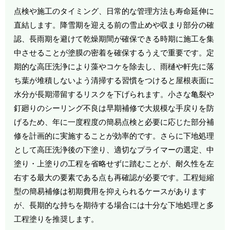
点検や施工のタイミング、日常的な管理方法も寿命延伸に
直結します。降雪期を迎える前の雪止めや収まり部分の確
認、長雨期を避けて乾燥期間が確保できる時期に施工を集
中させることが塗膜の密着を確保するうえで重要です。定
期的な高圧洗浄により藻やコケを除去し、雨樋や軒先に落
ち葉が堆積しないよう清掃する習慣をつけると屋根表面に
水分が長期滞留するリスクを下げられます。小さな亀裂や
釘廻りのシーリング不良は早期補修で大規模な手戻りを防
げるため、年に一度程度の簡易点検と必要に応じた部分補
修を計画的に実施することが効率的です。さらに下地処理
として高圧洗浄後の下塗り、適切なプライマーの選定、中
塗り・上塗りの工程を省略せずに踏むことが、耐久性を左
右する最大の要素である点も再確認が必要です。工程短縮
型の簡易補修は初期費用を抑えられるケースがあります
が、長期的な持ちを期待する場合には十分な下地処理と多
工程塗りを推奨します。