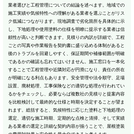
業者選びと工程管理についての結論を述べます。地域での
施工実績や気候特性への理解がある業者を選ぶことがリス
ク低減につながります。現地調査で劣化箇所を具体的に示
し、下地処理や使用塗料の仕様を明瞭に提示する業者は信
頼性が高いと判断できます。見積りの内訳が詳細で、工程
ごとの写真や作業報告を契約書に盛り込める体制があると
後のトラブルを回避しやすく、保証期間や補修範囲が明確
であるかの確認も忘れてはいけません。施工窓口を一本化
することで工程管理や近隣対応が円滑になり、責任の所在
が明確になる利点もあります。安全管理や法令順守、足場
設置、廃材処理、工事保険などの適切な処理が行われてい
るかをチェックし、必要ならば複数社の見積りと提案内容
を比較検討して最終的な仕様と時期を決定することが望ま
れます。総括すると、気候特性に応じた塗料と下地処理の
選定、適切な施工時期、定期的な点検と清掃、そして実績
ある業者の選定と詳細な契約内容が揃うことで、屋根塗装