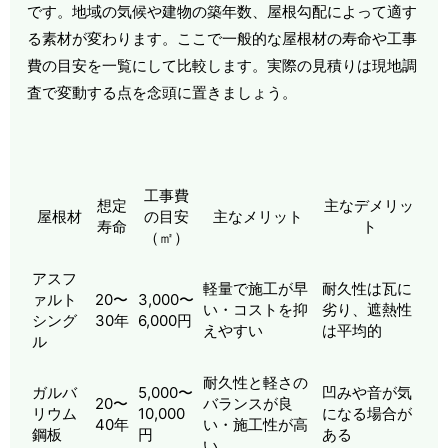
です。地域の気候や建物の築年数、屋根勾配によって適す
る素材が変わります。ここで一般的な屋根材の寿命や工事
費の目安を一覧にして比較します。実際の見積りは現地調
査で変動する点を念頭に置きましょう。
工事費
想定
主なデメリッ
屋根材
の目安
主なメリット
寿命
ト
（㎡）
アスフ
軽量で施工が早
耐久性は瓦に
ァルト
20〜
3,000〜
い・コストを抑
劣り、遮熱性
シング
30年
6,000円
えやすい
は平均的
ル
耐久性と軽さの
ガルバ
5,000〜
凹みや音が気
20〜
バランスが良
リウム
10,000
になる場合が
40年
い・施工性が高
鋼板
円
ある
い