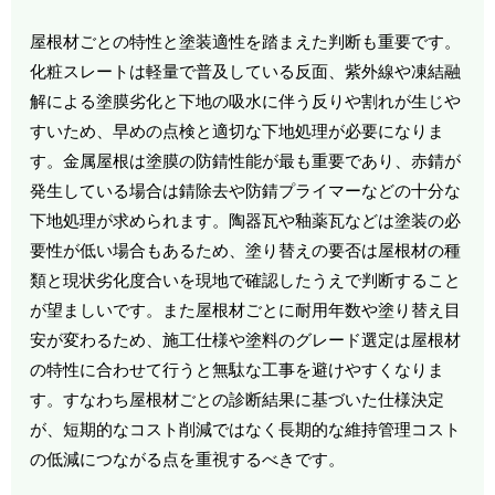
屋根材ごとの特性と塗装適性を踏まえた判断も重要です。
化粧スレートは軽量で普及している反面、紫外線や凍結融
解による塗膜劣化と下地の吸水に伴う反りや割れが生じや
すいため、早めの点検と適切な下地処理が必要になりま
す。金属屋根は塗膜の防錆性能が最も重要であり、赤錆が
発生している場合は錆除去や防錆プライマーなどの十分な
下地処理が求められます。陶器瓦や釉薬瓦などは塗装の必
要性が低い場合もあるため、塗り替えの要否は屋根材の種
類と現状劣化度合いを現地で確認したうえで判断すること
が望ましいです。また屋根材ごとに耐用年数や塗り替え目
安が変わるため、施工仕様や塗料のグレード選定は屋根材
の特性に合わせて行うと無駄な工事を避けやすくなりま
す。すなわち屋根材ごとの診断結果に基づいた仕様決定
が、短期的なコスト削減ではなく長期的な維持管理コスト
の低減につながる点を重視するべきです。