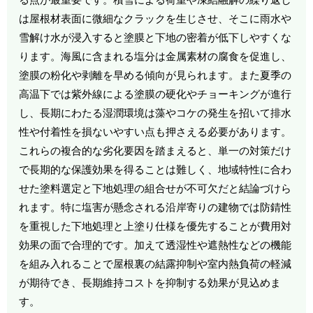
は屋根材表面に微細なクラックを生じさせ、そこに雨水や
雪解け水が浸入すると塗膜と下地の密着が低下しやすくな
ります。海風に含まれる塩分は金属素材の腐食を促進し、
塗膜の粉化や剥離を早める傾向が見られます。また夏季の
高温下では紫外線による塗膜の硬化やチョーキングが進行
し、長期にわたる湿潤環境は藻やコケの発生を招いて排水
性や付着性を損ないやすい点も押さえる必要があります。
これらの複合的な劣化要因を踏まえると、単一の対策だけ
で長期的な保護効果を得ることは難しく、地域特性に合わ
せた塗料選定と下地処理の組合せが不可欠だと結論づけら
れます。特に塩害が懸念される沿岸寄りの建物では防錆性
を重視した下地処理と上塗り仕様を優先することが費用対
効果の面で合理的です。加えて透湿性や遮熱性などの機能
を組み入れることで屋根裏の結露抑制や室内熱負荷の軽減
が期待でき、長期維持コストを抑制する効果が見込めま
す。