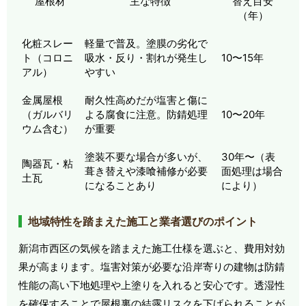
屋根材
主な特徴
替え目安
（年）
化粧スレー
軽量で普及。塗膜の劣化で
ト（コロニ
吸水・反り・割れが発生し
10〜15年
アル）
やすい
金属屋根
耐久性高めだが塩害と傷に
（ガルバリ
よる腐食に注意。防錆処理
10〜20年
ウム含む）
が重要
塗装不要な場合が多いが、
30年〜（表
陶器瓦・粘
葺き替えや漆喰補修が必要
面処理は場合
土瓦
になることあり
により）
地域特性を踏まえた施工と業者選びのポイント
新潟市西区の気候を踏まえた施工仕様を選ぶと、費用対効
果が高まります。塩害対策が必要な沿岸寄りの建物は防錆
性能の高い下地処理や上塗りを入れると安心です。透湿性
を確保することで屋根裏の結露リスクを下げられることが