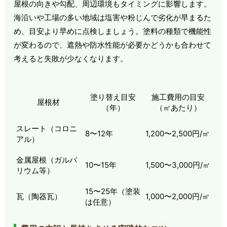
屋根の向きや勾配、周辺環境もタイミングに影響します。
海沿いや工場の多い地域は塩害や粉じんで劣化が早まるた
め、目安より早めに点検しましょう。塗料の種類で機能性
が変わるので、遮熱や防水性能が必要かどうかも合わせて
考えると失敗が少なくなります。
塗り替え目安
施工費用の目安
屋根材
（年）
（㎡あたり）
スレート（コロニ
8〜12年
1,200〜2,500円/㎡
アル）
金属屋根（ガルバ
10〜15年
1,500〜3,000円/㎡
リウム等）
15〜25年（塗装
瓦（陶器瓦）
1,000〜2,000円/㎡
は任意）