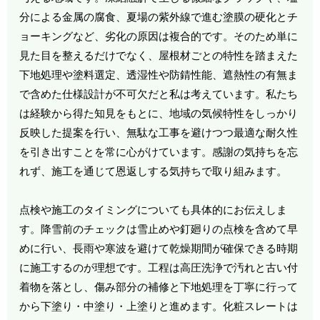
分による金属の腐食、夏場の紫外線で進む塗膜の硬化とチ
ョーキングなど、劣化の原因は複合的です。そのため単に
見た目を整えるだけでなく、屋根材ごとの特性を踏まえた
下地処理や塗料選定、透湿性や防錆性能、遮熱性の有無ま
で含めた仕様設計が不可欠だと私は考えています。私たち
は経験から得た知見をもとに、地域の気候特性をしっかり
反映した提案を行い、無駄な工事を避けつつ最適な耐久性
を引き出すことを常に心がけています。感謝の気持ちを忘
れず、施工を通じて恩返しする気持ちで取り組みます。
点検や施工のタイミングについても具体的にお伝えしま
す。降雪前のチェックは雪止めや釘廻りの点検を含めて早
めに行い、長雨や寒波を避けて乾燥期間が確保できる時期
に施工するのが理想です。工程は高圧洗浄で汚れと古い付
着物を落とし、傷み部分の補修と下地処理を丁寧に行って
から下塗り・中塗り・上塗りと進めます。化粧スレートは