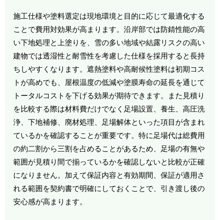
施工仕様や塗料選定は現地環境と目的に応じて最適化する
ことで費用対効果が高まります。沿岸部では防錆性能の高
い下地処理と上塗りを、雪の多い地域や結露リスクの高い
建物では透湿性と耐雪性を考慮した仕様を採用すると長持
ちしやすくなります。遮熱塗料や高耐候性塗料は初期コス
トが高めでも、屋根温度の低減や塗膜寿命の延長を通じて
トータルコストを下げる効果が期待できます。また見積り
を比較する際は材料費だけでなく足場設置、養生、高圧洗
浄、下地補修、廃材処理、足場解体といった項目が含まれ
ているかを確認することが重要です。特に足場代は総費用
の約二割から三割を占めることがあるため、足場の有無や
範囲が見積り間で揃っているかを確認しないと比較が正確
になりません。加えて保証内容と有効期間、保証が適用さ
れる範囲を契約書で明確にしておくことで、引き渡し後の
安心感が高まります。