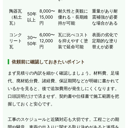
陶器瓦
8,000〜
耐久性と美観に
重量があり耐
50年
（粘土
15,000
優れる・長期維
震補強が必要
以上
瓦）
円
持が可能
な場合がある
コンク
6,000〜
瓦に比べコスト
表面の劣化で
30〜
リート
12,000
を抑えやすく塗
定期的な塗り
50年
瓦
円
装で延命可能
替えが必要
依頼前に確認しておきたいポイント
まず見積りの内訳を細かく確認しましょう。材料費、足場
代、廃材処分費、諸経費、保証期間などが明確に書かれて
いるかを見ると、後で追加費用が発生しにくくなります。
口頭説明だけで済ませず、契約書や仕様書で施工範囲を把
握しておくと安心です。
工事のスケジュールと近隣対応も大切です。工程ごとの期
間や騒音、車両の出入りに関する取り決めがあると迷惑を