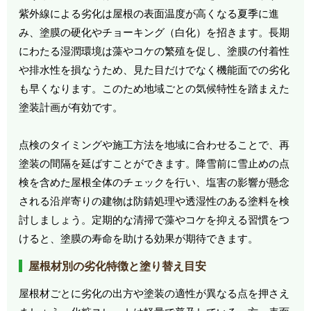
紫外線による劣化は屋根の表面温度が高くなる夏季に進
み、塗膜の硬化やチョーキング（白化）を招きます。長期
にわたる湿潤環境は藻やコケの繁殖を促し、塗膜の付着性
や排水性を損なうため、見た目だけでなく機能面での劣化
も早くなります。このため地域ごとの気候特性を踏まえた
塗装計画が有効です。
点検のタイミングや施工方法を地域に合わせることで、再
塗装の間隔を延ばすことができます。降雪前に雪止めの点
検を含めた屋根全体のチェックを行い、塩害の影響が懸念
される沿岸寄りの建物は防錆処理や透湿性のある塗料を検
討しましょう。定期的な清掃で藻やコケを抑える習慣をつ
けると、塗膜の寿命を助ける効果が期待できます。
屋根材別の劣化特徴と塗り替え目安
屋根材ごとに劣化の出方や塗装の適性が異なる点を押さえ