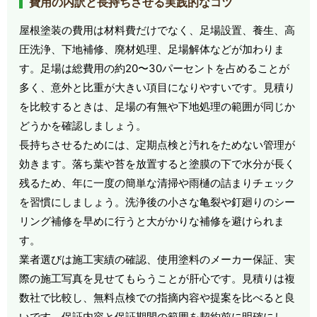
費用の内訳と長持ちさせる実践的なコツ
屋根塗装の費用は材料費だけでなく、足場設置、養生、高
圧洗浄、下地補修、廃材処理、足場解体などが加わりま
す。足場は総費用の約20〜30パーセントを占めることが
多く、意外と比重が大きい項目になりやすいです。見積り
を比較するときは、足場の有無や下地処理の範囲が同じか
どうかを確認しましょう。
長持ちさせるためには、定期点検と汚れをためない管理が
効きます。落ち葉や苔を放置すると塗膜の下で水分が長く
残るため、年に一度の簡単な清掃や雨樋の詰まりチェック
を習慣にしましょう。洗浄後の小さな亀裂や釘廻りのシー
リング補修を早めに行うと大がかりな補修を避けられま
す。
業者選びは施工実績の確認、使用塗料のメーカー保証、実
際の施工写真を見せてもらうことが肝心です。見積りは複
数社で比較し、無料点検での指摘内容や提案を比べると良
いです。保証内容と保証期間の範囲を契約前に明確にし