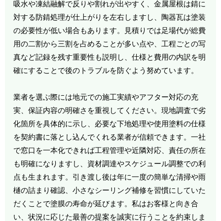
吸水や凍結融解で反りや割れが出やすく、金属屋根は錆に
対する防錆処理が仕上がりを左右しますし、陶器瓦は塗装
の必要性が低い場合もあります。見積りでは足場代が総費
用の二割から三割を占めることが多い点や、工程ごとの写
真など記録を残す重要性も説明し、仕様と費用の内訳を明
確にすることで後のトラブルを防ぐよう努めています。
業者を選ぶ際には地元での施工実績やアフター対応の充
実、保証内容の明確さを重視してください。現地調査で劣
化箇所を具体的に示し、必要な下地処理や使用塗料の仕様
を契約書に落とし込んでくれる業者が信頼できます。一社
で窓口を一本化できれば工程管理や近隣対応、責任の所在
も明確になりますし、資材調達やスケジュール調整での利
点も生まれます。引き渡し後は年に一度の簡単な清掃や雨
樋の詰まり確認、小さなシーリング補修を習慣にしていた
だくことで塗膜の寿命が延びます。私はお客様と向き合
い、状況に応じた最善の提案を誠実に行うことを約束しま