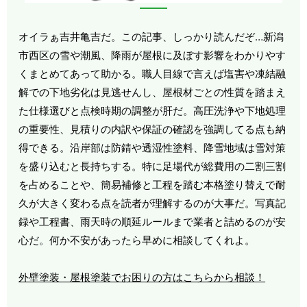
オイラぁ吉井亀吉だ。この記事、しっかり読んだぞ…新潟
市西区の雪や潮風、降雨が屋根に及ぼす影響をわかりやす
くまとめてあって助かる。職人目線で言えば塩害や凍結融
解での下地劣化は見逃せんし、屋根材ごとの性質を踏まえ
た仕様選びと点検時期の調整が肝だ。高圧洗浄や下地処理
の重要性、見積りの内訳や保証の確認を強調してる点も納
得できる。沿岸部は防錆や透湿性塗料、降雪地域は雪対策
を盛り込むと長持ちする。特に足場代が総費用の二割三割
を占めることや、簡易補修と工程を踏む本格塗り替えで耐
久が大きく変わる点を読者が理解するのが大事だ。写真記
録や工程書、雨天時の順延ルールまで業者と詰めるのが安
心だ。何か不安があったら早めに相談してくれよ。
外壁塗装・屋根塗装でお困りの方はこちらから相談！