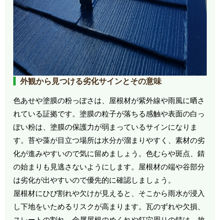
外観から見つける劣化サインとその意味
色あせや塗膜の粉っぽさは、屋根材が紫外線や雨風に晒さ
れている証拠です。塗膜の粒子が落ちる感触や表面の白っ
ぽい粉は、塗膜の保護力が弱まっているサインになりま
す。苔や藻が目立つ場所は水分が溜まりやすく、素材の劣
化が進みやすいので気に留めましょう。色むらや斑点、錆
の始まりも見逃さないようにします。屋根材の端や谷部分
は劣化が出やすいので優先的に確認しましょう。
屋根材にひび割れや欠けが見えると、そこから雨水が浸入
し下地をいためるリスクが高まります。瓦のずれや欠損、
スレートの割れ、金属屋根のめくれや釘穴周りの錆は、放