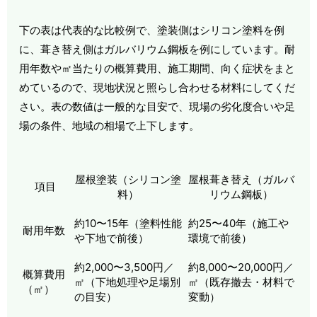
下の表は代表的な比較例で、塗装側はシリコン塗料を例
に、葺き替え側はガルバリウム鋼板を例にしています。耐
用年数や㎡当たりの概算費用、施工期間、向く症状をまと
めているので、現地状況と照らし合わせる材料にしてくだ
さい。表の数値は一般的な目安で、現場の劣化度合いや足
場の条件、地域の相場で上下します。
屋根塗装（シリコン塗
屋根葺き替え（ガルバ
項目
料）
リウム鋼板）
約10〜15年（塗料性能
約25〜40年（施工や
耐用年数
や下地で前後）
環境で前後）
約2,000〜3,500円／
約8,000〜20,000円／
概算費用
㎡（下地処理や足場別
㎡（既存撤去・材料で
（㎡）
の目安）
変動）