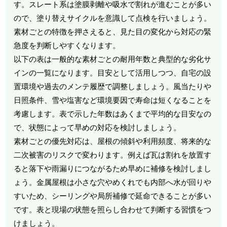
す。スレート系は塗膜剥離や吸水で割れが進むことが多い
ので、塗り替えサイクルを意識して点検を行いましょう。
素材ごとの特徴を押さえると、見た目の変化から対応の緊
急度を判断しやすくなります。
以下の表は一般的な素材ごとの耐用年数と典型的な劣化サ
インの一覧になります。目安として活用しつつ、自宅の設
置環境や過去のメンテ履歴で調整しましょう。風当たりや
日照条件、雪や塩害など環境要因で寿命は短くなることを
考慮します。表で示した年数はあくまで平均的な目安なの
で、状態によって早めの対応を検討しましょう。
素材ごとの優先対応は、屋根の傾斜や利用頻度、将来的な
二次被害のリスクで変わります。例えば瓦は割れを放置す
ると落下や雨漏りにつながるため早めに補修を検討しまし
ょう。金属屋根は小さな穴やめくれでも内部へ水が回りや
すいため、シーリングや局所補修で延命できることが多い
です。表と現場の状態を照らし合わせて判断する習慣をつ
けましょう。