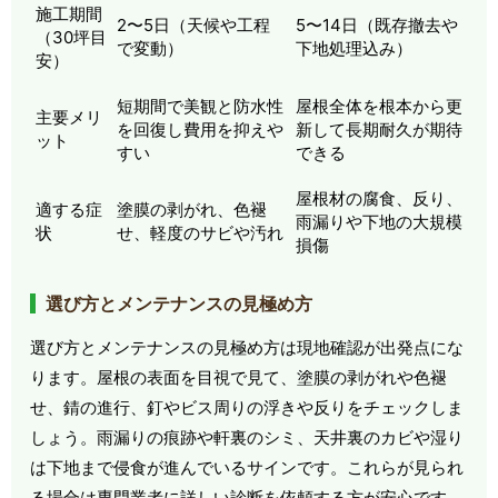
施工期間
2〜5日（天候や工程
5〜14日（既存撤去や
（30坪目
で変動）
下地処理込み）
安）
短期間で美観と防水性
屋根全体を根本から更
主要メリ
を回復し費用を抑えや
新して長期耐久が期待
ット
すい
できる
屋根材の腐食、反り、
適する症
塗膜の剥がれ、色褪
雨漏りや下地の大規模
状
せ、軽度のサビや汚れ
損傷
選び方とメンテナンスの見極め方
選び方とメンテナンスの見極め方は現地確認が出発点にな
ります。屋根の表面を目視で見て、塗膜の剥がれや色褪
せ、錆の進行、釘やビス周りの浮きや反りをチェックしま
しょう。雨漏りの痕跡や軒裏のシミ、天井裏のカビや湿り
は下地まで侵食が進んでいるサインです。これらが見られ
る場合は専門業者に詳しい診断を依頼する方が安心です。