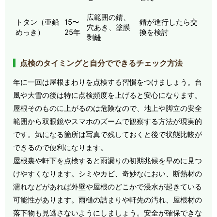
広範囲の錆、
トタン（亜鉛
15〜
錆が進行したら交
穴あき、塗膜
めっき）
25年
換を検討
剥離
点検のタイミングと自分でできるチェック方法
年に一回は屋根まわりを点検する習慣をつけましょう。台
風や大雪の後は特に点検頻度を上げると安心になります。
屋根そのものに上がるのは危険なので、地上や脚立の安全
範囲から双眼鏡やスマホのズームで観察する方法が現実的
です。気になる箇所は写真で残しておくと後で状態比較が
できるので便利になります。
屋根裏や軒下を点検すると雨漏りの初期兆候を早めに見つ
けやすくなります。シミやカビ、奇妙なにおい、断熱材の
濡れなどがあれば外壁や屋根のどこかで浸水が起きている
可能性があります。雨樋の詰まりや軒先の汚れ、屋根材の
落下物も見逃さないようにしましょう。安全が確保できな