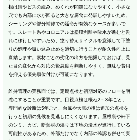
根は錆やビスの緩み、めくれが問題になりやすく、小さな
穴でも内部に水が回ると大きな腐食に発展しやすいため、
シーリングや部分補修での延命が有効なケースが多いで
す。スレート系やコロニアルは塗膜剥離や吸水が進むと割
れに移行しやすいため、塗り替えサイクルを意識して下塗
りの処理や吸い込み止めを適切に行うことが耐久性向上に
直結します。素材ごとの劣化の出方を把握しておけば、見
た目の変化から対応の緊急度を判断しやすく、無駄な費用
を抑える優先順位付けが可能になります。
維持管理の実務面では、定期点検と初期対応のフローを明
確にすることが重要です。目視点検は概ね2～3年ごと、
専門的な診断は5年ごと、台風や大雪の後は追加の点検を
行うと初期の兆候を見逃しにくくなります。屋根裏や軒下
のシミ、カビ、断熱材の湿りは下地の浸水が進行している
可能性があるため、外部だけでなく内部の確認も併せて実