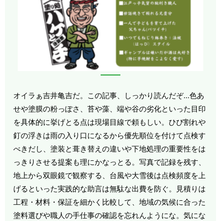
オイラぁ吉井亀吉だ。この記事、しっかり読んだぞ…色あ
せや塗膜の粉っぽさ、苔や藻、端や谷の劣化といった目印
を具体的に挙げとる点は現場目線で頼もしい。ひび割れや
釘の浮きは雨の入り口になるから優先順位を付けて点検す
べきだし、塗装と葺き替えの違いや下地処理の重要性をは
っきりさせる提案も理にかなっとる。写真で記録を残す、
地上から双眼鏡で観察する、台風や大雪後は点検頻度を上
げるといった実践的な助言は無駄な出費を防ぐ。見積りは
工程・材料・保証を細かく比較して、地域の気候に合った
塗料選びや職人の手仕事の確認を忘れんようにな。気にな