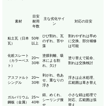
目安
主な劣化サイ
素材
耐用
対応の目安
ン
年数
ひび割れ、瓦
割れやずれは早め
粘土瓦（日本
50年
のずれ、苔や
に交換、部分補修
瓦）
以上
藻
は可能
化粧スレート
塗膜剥離、吸
20〜
塗り替えで延命、
（カラーベス
水による割
30年
割れは交換検討
ト）
れ、欠け
剥がれ、色あ
アスファルト
20〜
浮きは止水処理、
せ、重なりの
シングル
30年
広範囲は葺き替え
浮き
錆、めくれ、
小さな錆は処理で
ガルバリウム
25〜
シーリング痩
対応、広範囲は張
鋼板（金属）
40年
せ
替え