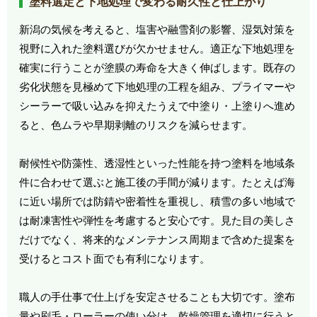
塗料選定と下地処理で変わる耐久性と仕上がり
新潟の気候を考えると、塩害や融雪剤の影響、湿気対策を
視野に入れた塗料選びが欠かせません。適正な下地処理を
確実に行うことが塗膜の寿命を大きく伸ばします。既存の
劣化状態を見極めて下地処理の工程を組み、プライマーや
シーラーで吸い込みを抑えたうえで中塗り・上塗りへ進め
ると、色ムラや早期剥離のリスクを減らせます。
耐候性や防藻性、透湿性といった性能を持つ塗料を地域条
件に合わせて選ぶと施工後の手間が減ります。たとえば海
に近い場所では防錆や密着性を重視し、積雪の多い地域で
は耐凍害性や弾性を考慮すると安心です。見た目の美しさ
だけでなく、将来的なメンテナンス周期まで含めた提案を
受けるとコスト面でも有利になります。
職人の手仕事で仕上げを安定させることも大切です。塗布
量や刷毛・ローラーの使い分け、乾燥管理を適切に行うと