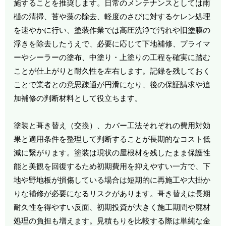
施することを推奨します。日常のメンテナンスとしては雨
樋の清掃、苔や藻の除去、軽度のさびに対するケレン処理
を速やかに行い、塗装作業では高圧洗浄で汚れや旧塗膜の
浮きを除去したうえで、必要に応じて下地補修、プライマ
ーやシーラーの塗布、中塗り・上塗りの工程を確実に踏む
ことが仕上がりと耐久性を左右します。記録を残しておく
ことで業者との意思疎通が円滑になり、後の保証請求や追
加補修の判断材料として役立ちます。
塗装と葺き替え（交換）、カバー工法それぞれの費用対効
果と適用条件を整理して判断することが長期的なコスト低
減に繋がります。塗装は現状の屋根材を残したまま保護性
能と美観を回復するため初期費用を抑えやすい一方で、下
地や野地板が損傷している場合は短期的に再施工や大掛か
りな補修が必要になるリスクがあります。葺き替えは長期
耐久性を得やすい反面、初期投資が大きく施工期間や廃材
処理の負担も増えます。見積もりを比較する際は単純な金