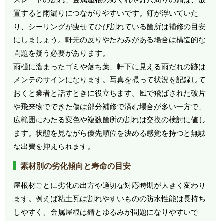
置すると雨漏りにつながりやすいです。釘が浮いていた
り、シーリングが痩せてひび割れている箇所は補修の目安
にしましょう。軒先の反りやたわみがある場合は構造的な
問題を疑う必要があります。
雨樋に溜まったゴミや落ち葉、軒下に見える雨だれの跡は
メンテのサインになります。写真を撮って状況を記録して
おくと業者と話すときに役立ちます。風で飛ばされた破片
や飛来物でできた傷は部分補修で済む場合が多い一方で、
広範囲にわたる変色や複数箇所の割れは交換の検討に値し
ます。状態を見ながら優先順位を決める感覚を持つと無駄
な出費を抑えられます。
素材別の劣化傾向と寿命の目安
屋根材ごとに劣化の出方や適切な対応時期が大きく変わり
ます。例えば粘土瓦は割れやすいものの防水性能は長持ち
しやすく、金属屋根は錆とゆるみが問題になりやすいで