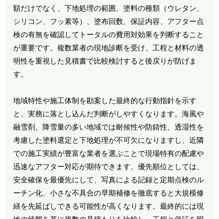
額だけでなく、下地処理の範囲、塗料の種類（ウレタン、
シリコン、フッ素等）、塗布回数、保証内容、アフター点
検の有無を確認してトータルの費用対効果を判断すること
が重要です。複数業者の現地診断を受け、工程と材料の透
明性を重視した見積書で比較検討すると後戻りが防げま
す。
地域特性や施工体制を勘案した最終的な行動指針を示す
と、実務に落とし込んだ判断がしやすくなります。海風や
融雪剤、降雪量の多い地域では耐候性や防錆性、透湿性を
考慮した塗料選定と下地処理が不可欠になりますし、近隣
での施工実績が豊富な業者を選ぶことで現場特有の配慮や
迅速なアフター対応が期待できます。優先順位としては、
安全確保を最優先にして、写真による記録と定期点検のル
ーチン化、小さな不具合の早期補修を徹底すると大規模修
繕を先延ばしできる可能性が高くなります。最終的には現