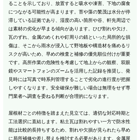
ることを示しており、放置すると吸水や凍害、下地の腐食
につながる可能性が高まります。苔や藻の繁茂は水分が停
滞している証拠であり、湿度の高い箇所や谷、軒先周辺で
は素材の劣化が早まる傾向があります。ひび割れや欠け、
瓦のずれ、金属のめくれや釘周りの錆といった局所的な損
傷は、そこから雨水が浸入して野地板や構造材を痛めるリ
スクが高いため、早めの検査と補修の優先順位付けが重要
です。高所作業の危険性を考慮して地上からの観察、双眼
鏡やスマートフォンのズームを活用した記録を推奨し、発
見時には写真で時系列管理することで劣化の進行度が把握
しやすくなります。安全確保が難しい場合は無理をせず専
門業者へ調査を委ねる判断が合理的になります。
屋根材ごとの特徴を踏まえた見立ては、適切な対応時期と
工法選択に直結します。粘土瓦は割れやすい一方で防水性
能は比較的長持ちするため、割れや欠損が見られたら早め
に局所補修や差し替えを検討する必要があります。金属屋