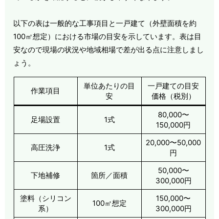
以下の表は一般的な工事項目と一戸建て（外壁面積を約
100㎡想定）における市場の目安を示しています。表は目
安なので現場の状況や地域相場で差が出る点に注意しまし
ょう。
単位あたりの目
一戸建ての目安
作業項目
安
価格（税別）
80,000〜
足場設置
1式
150,000円
20,000〜50,000
高圧洗浄
1式
円
50,000〜
下地補修
箇所／面積
300,000円
塗料（シリコン
150,000〜
100㎡想定
系）
300,000円