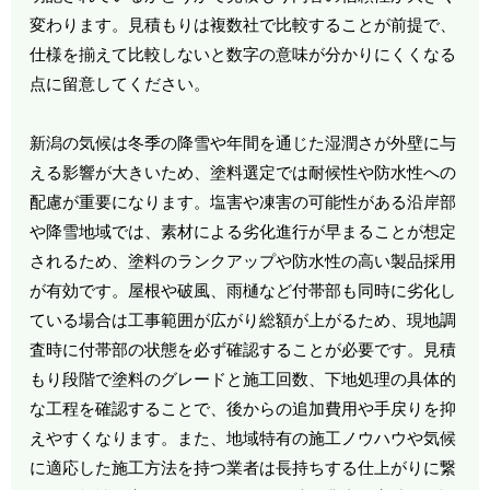
変わります。見積もりは複数社で比較することが前提で、
仕様を揃えて比較しないと数字の意味が分かりにくくなる
点に留意してください。
新潟の気候は冬季の降雪や年間を通じた湿潤さが外壁に与
える影響が大きいため、塗料選定では耐候性や防水性への
配慮が重要になります。塩害や凍害の可能性がある沿岸部
や降雪地域では、素材による劣化進行が早まることが想定
されるため、塗料のランクアップや防水性の高い製品採用
が有効です。屋根や破風、雨樋など付帯部も同時に劣化し
ている場合は工事範囲が広がり総額が上がるため、現地調
査時に付帯部の状態を必ず確認することが必要です。見積
もり段階で塗料のグレードと施工回数、下地処理の具体的
な工程を確認することで、後からの追加費用や手戻りを抑
えやすくなります。また、地域特有の施工ノウハウや気候
に適応した施工方法を持つ業者は長持ちする仕上がりに繋