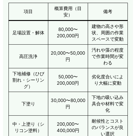
概算費用（目
項目
備考
安）
建物の高さや形
80,000〜
足場設置・解体
状、周囲の作業
200,000円
スペースで変動
汚れや藻の程度
20,000〜50,000
高圧洗浄
で作業時間が変
円
わる
下地補修（ひび
50,000〜
劣化度合いによ
割れ・シーリン
200,000円
り大幅に変動
グ）
下地の吸い込み
30,000〜80,000
下塗り
具合や材料で変
円
化
耐候性とコスト
中・上塗り（シ
200,000〜
のバランスが良
リコン塗料）
400,000円
い選択