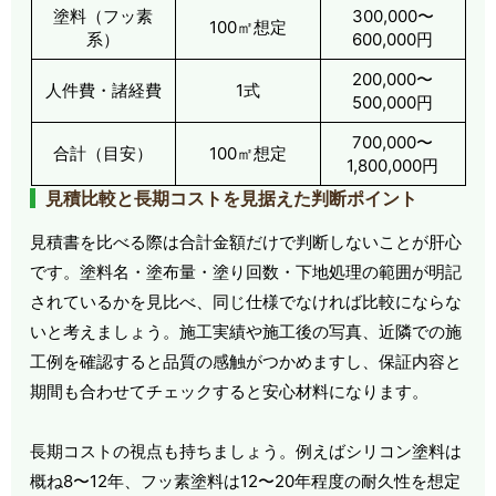
塗料（フッ素
300,000〜
100㎡想定
系）
600,000円
200,000〜
人件費・諸経費
1式
500,000円
700,000〜
合計（目安）
100㎡想定
1,800,000円
見積比較と長期コストを見据えた判断ポイント
見積書を比べる際は合計金額だけで判断しないことが肝心
です。塗料名・塗布量・塗り回数・下地処理の範囲が明記
されているかを見比べ、同じ仕様でなければ比較にならな
いと考えましょう。施工実績や施工後の写真、近隣での施
工例を確認すると品質の感触がつかめますし、保証内容と
期間も合わせてチェックすると安心材料になります。
長期コストの視点も持ちましょう。例えばシリコン塗料は
概ね8〜12年、フッ素塗料は12〜20年程度の耐久性を想定