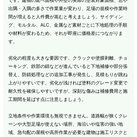
です。建物の延べ面積や外壁の実際の塗装対象面積、窓や
出隅・入隅の多さで作業量が変わり、足場の規模や作業時
間が増えると人件費が嵩むと考えましょう。サイディン
グ、モルタル、ALC、金属など素材ごとに下地処理の手順
や材料が変わるため、それが即座に価格差につながりま
す。
劣化の程度も大きな要因です。クラックや塗膜剥離、チョ
ーキング、鉄部の錆などが進んでいると下地補修や部分張
替え、防錆処理などの追加工事が発生し、見積もりが跳ね
上がりやすいです。劣化が浅ければ塗料のグレード変更で
耐久性を確保しやすいですが、深刻な傷みは補修費用と施
工期間を延ばす点に注意しましょう。
立地条件や作業環境も無視できません。道路幅が狭くクレ
ーンや大型足場が使えない場所、海沿いや塩害の強い地
域、急勾配の屋根や高所作業が必要な建物は施工リスクと