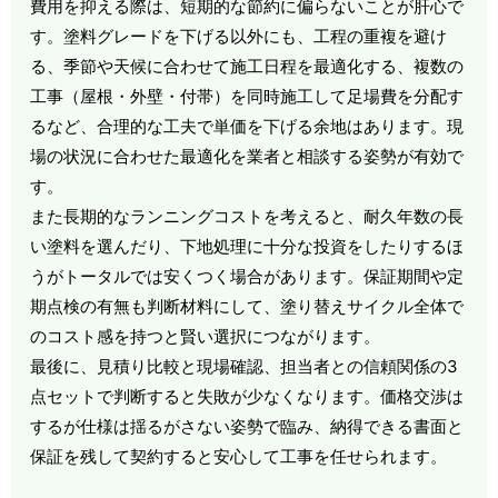
費用を抑える際は、短期的な節約に偏らないことが肝心で
す。塗料グレードを下げる以外にも、工程の重複を避け
る、季節や天候に合わせて施工日程を最適化する、複数の
工事（屋根・外壁・付帯）を同時施工して足場費を分配す
るなど、合理的な工夫で単価を下げる余地はあります。現
場の状況に合わせた最適化を業者と相談する姿勢が有効で
す。
また長期的なランニングコストを考えると、耐久年数の長
い塗料を選んだり、下地処理に十分な投資をしたりするほ
うがトータルでは安くつく場合があります。保証期間や定
期点検の有無も判断材料にして、塗り替えサイクル全体で
のコスト感を持つと賢い選択につながります。
最後に、見積り比較と現場確認、担当者との信頼関係の3
点セットで判断すると失敗が少なくなります。価格交渉は
するが仕様は揺るがさない姿勢で臨み、納得できる書面と
保証を残して契約すると安心して工事を任せられます。