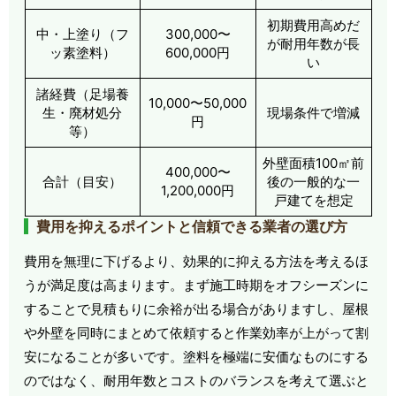
初期費用高めだ
中・上塗り（フ
300,000〜
が耐用年数が長
ッ素塗料）
600,000円
い
諸経費（足場養
10,000〜50,000
生・廃材処分
現場条件で増減
円
等）
外壁面積100㎡前
400,000〜
合計（目安）
後の一般的な一
1,200,000円
戸建てを想定
費用を抑えるポイントと信頼できる業者の選び方
費用を無理に下げるより、効果的に抑える方法を考えるほ
うが満足度は高まります。まず施工時期をオフシーズンに
することで見積もりに余裕が出る場合がありますし、屋根
や外壁を同時にまとめて依頼すると作業効率が上がって割
安になることが多いです。塗料を極端に安価なものにする
のではなく、耐用年数とコストのバランスを考えて選ぶと