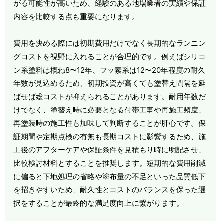
がる可能性が高いため、経験のある地場業者の実績や保証
内容を比較する点も重要になります。
費用を決める際には初期費用だけでなく長期的なランニン
グコストを視野に入れることが合理的です。例えばシリコ
ン系塗料は概ね8〜12年、フッ素系は12〜20年程度の耐久
年数が見込めるため、初期投資が高くても塗替え間隔を延
ばせば総コストが抑えられることがあります。耐用年数だ
けでなく、塗替え時に必要となる付帯工事や再施工頻度、
再塗装時の施工性も加味して判断することが肝心です。保
証期間や定期点検の有無も長期コストに影響するため、施
工後のアフターケアや保証条件を見積もり時に明記させ、
比較検討材料とすることを推奨します。短期的な費用削減
に偏ると下地処理の省略や塗布量の不足といった品質低下
を招きやすいため、耐久性とコストのバランスを保った選
択をすることが最終的な満足度向上に繋がります。