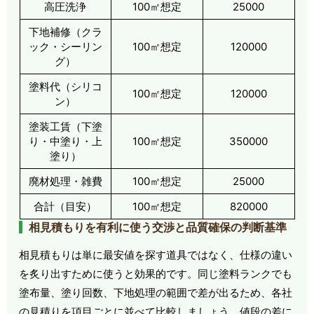
高圧洗浄
100㎡想定
25000
下地補修（クラ
ック・シーリン
100㎡想定
120000
グ）
塗料代（シリコ
100㎡想定
120000
ン）
塗装工賃（下塗
り・中塗り・上
100㎡想定
350000
塗り）
廃材処理・雑費
100㎡想定
25000
合計（目安）
100㎡想定
820000
相見積もりを有利に使う交渉と品質確保の判断基準
相見積もりは単に最安値を探す道具ではなく、仕様の違い
を炙り出すために使うと効果的です。同じ塗料ランクでも
塗布量、塗り回数、下地処理の範囲で差が出るため、各社
の見積りを項目ごとに並べて比較しましょう。値段の差に