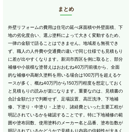
まとめ
外壁リフォームの費用は住宅の延べ床面積や外壁面積、下
地の劣化度合い、選ぶ塗料によって大きく変動するため、
一律の金額で語ることはできません。地域差も無視でき
ず、職人の人件費や交通費の違いで同じ仕様でも見積もり
に差が出やすくなります。新潟市西区を例に取ると、部分
補修や小規模な塗替えはおおむね40万円前後から、全面
的な補修や高耐久塗料を用いる場合は100万円を超えるケ
ースが多く、概ね40万円から150万円程度を想定しておく
と見積もりの読みが楽になります。重要なのは、見積書の
合計金額だけで判断せず、足場設置、高圧洗浄、下地補
修、下塗り・中塗り・上塗り、諸経費といった主要工程が
明記されているかを確認することです。特に下地補修の範
囲や塗布回数、使用塗料のメーカー名と品番、塗布缶数が
明記されているかどうかで見積もり内容の信頼性が大きく